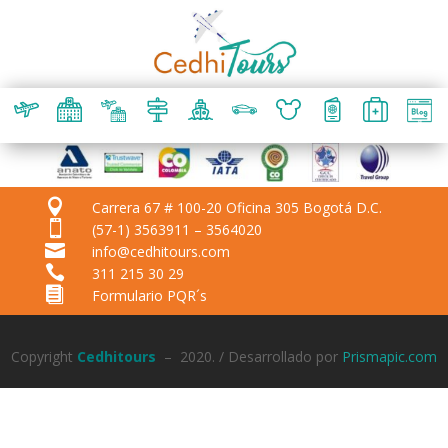

Carrera 67 # 100-20 Oficina 305 Bogotá D.C.

(57-1) 3563911 – 3564020

info@cedhitours.com

311 215 30 29

Formulario PQR´s
Copyright
Cedhitours
– 2020. / Desarrollado por
Prismapic.com