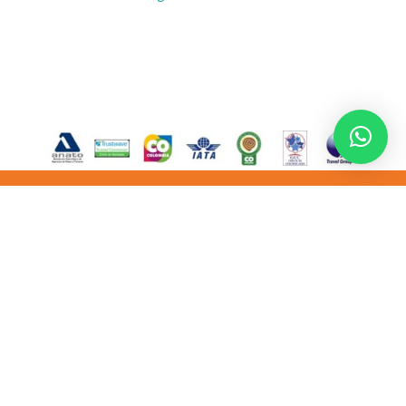

Carrera 67 # 100-20 Oficina 305 Bogotá D.C.

(57-1) 3563911 – 3564020

info@cedhitours.com

311 215 30 29

Formulario PQR´s