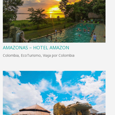
AMAZONAS – HOTEL AMAZON
Colombia
,
EcoTurismo
,
Viaja por Colombia