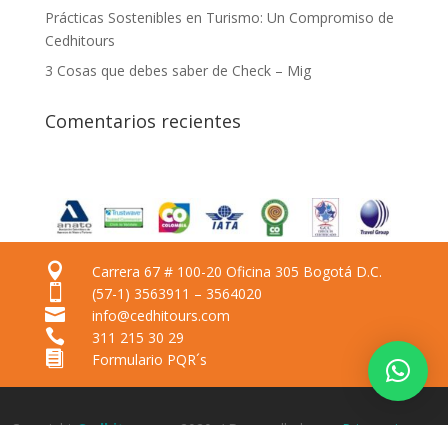
Prácticas Sostenibles en Turismo: Un Compromiso de
Cedhitours
3 Cosas que debes saber de Check – Mig
Comentarios recientes

Carrera 67 # 100-20 Oficina 305 Bogotá D.C.

(57-1) 3563911 – 3564020

info@cedhitours.com

311 215 30 29

Formulario PQR´s
Copyright
Cedhitours
– 2020. / Desarrollado por
Prismapic.com