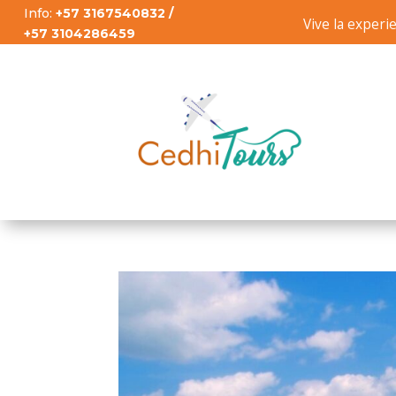
Info:
+57 3167540832 /
Vive la experi
+57 3104286459