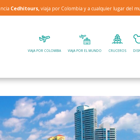
encia
Cedhitours,
viaja por Colombia y a cualquier lugar del 
VIAJA POR COLOMBIA
VIAJA POR EL MUNDO
CRUCEROS
DIS