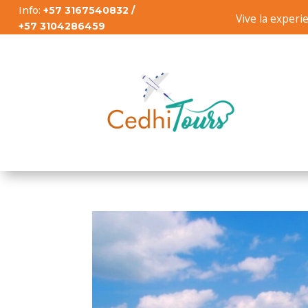
Info:
+57 3167540832 /
Vive la experi
+57 3104286459