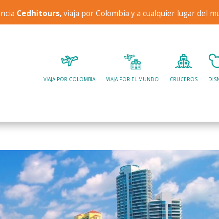
encia
Cedhitours,
viaja por Colombia y a cualquier lugar del 
VIAJA POR COLOMBIA
VIAJA POR EL MUNDO
CRUCEROS
DIS