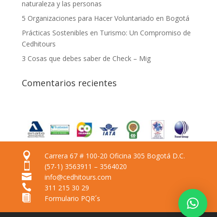
naturaleza y las personas
5 Organizaciones para Hacer Voluntariado en Bogotá
Prácticas Sostenibles en Turismo: Un Compromiso de
Cedhitours
3 Cosas que debes saber de Check – Mig
Comentarios recientes

Carrera 67 # 100-20 Oficina 305 Bogotá D.C.

(57-1) 3563911 – 3564020

info@cedhitours.com

311 215 30 29

Formulario PQR´s